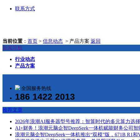
联系方式
当前位置
：
首页
>
信息动态
> 产品方案
返回
新闻导航
行业动态
产品方案
全国服务热线
186 1422 2013
推荐文章
2026年浪潮AI服务器型号推荐：智算时代的多元算力选
AI+财务！浪潮元脑企智DeepSeek一体机赋能财务公司
浪潮元脑企智DeepSeek一体机推出“双模”版，671B R1和