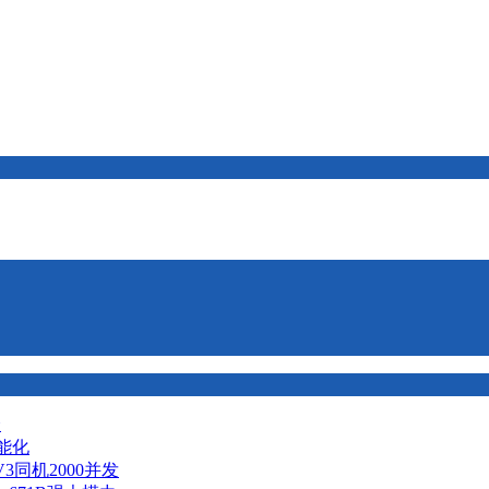
择
智能化
V3同机2000并发