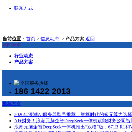
联系方式
当前位置
：
首页
>
信息动态
> 产品方案
返回
新闻导航
行业动态
产品方案
全国服务热线
186 1422 2013
推荐文章
2026年浪潮AI服务器型号推荐：智算时代的多元算力选
AI+财务！浪潮元脑企智DeepSeek一体机赋能财务公司
浪潮元脑企智DeepSeek一体机推出“双模”版，671B R1和