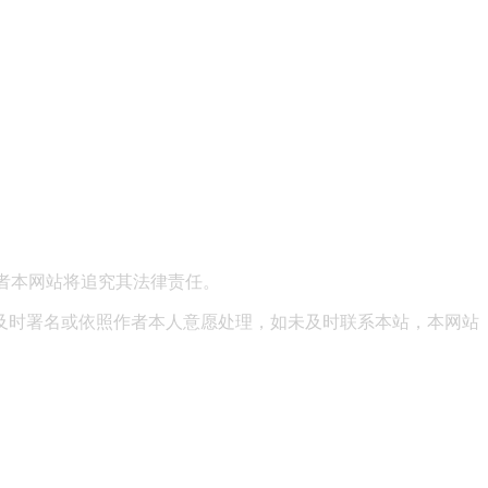
区绿地中央广场38号院15号楼7层
者本网站将追究其法律责任。
及时署名或依照作者本人意愿处理，如未及时联系本站，本网站