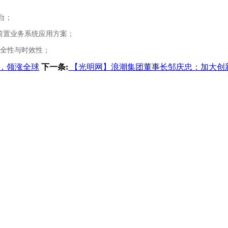
台；
置业务系统应用方案；
全性与时效性；
劲，领涨全球
下一条:
【光明网】浪潮集团董事长邹庆忠：加大创