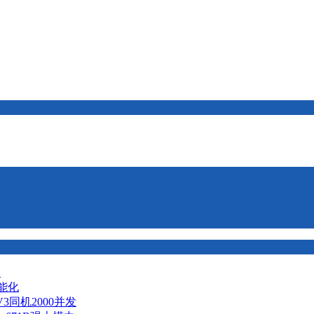
择
智能化
V3同机2000并发