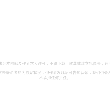
13 企业邮箱：hewenpingvip@163.com 公司地址：北京市海淀
未经本网站及作者本人许可，不得下载、转载或建立镜像等，违
文未署名者均为原始状况，但作者发现后可告知认领，我们仍会
不承担任何责任。