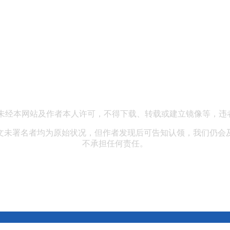
13 企业邮箱：hewenpingvip@163.com 公司地址：北京市海淀
未经本网站及作者本人许可，不得下载、转载或建立镜像等，违
文未署名者均为原始状况，但作者发现后可告知认领，我们仍会
不承担任何责任。