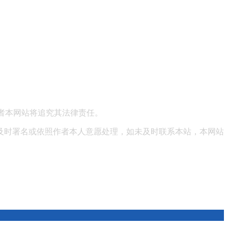
区绿地中央广场38号院15号楼7层
者本网站将追究其法律责任。
及时署名或依照作者本人意愿处理，如未及时联系本站，本网站