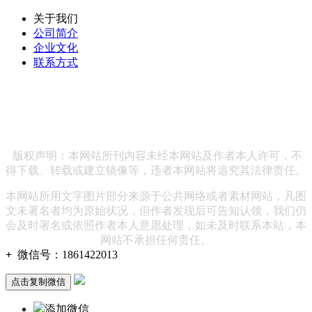
关于我们
公司简介
企业文化
联系方式
联系方式：186 1422 2013 企业邮箱：
hewenpingvip@163.com 公司地址：北京市海淀区绿地中央广
场38号院15号楼7层
版权声明：本网站所刊内容未经本网站及作者本人许可，不
得下载、转载或建立镜像等，违者本网站将追究其法律责任。
本网站所用文字图片部分来源于公共网络或者素材网站，凡图
文未署名者均为原始状况，但作者发现后可告知认领，我们仍
会及时署名或依照作者本人意愿处理，如未及时联系本站，本
网站不承担任何责任。
+
微信号：
1861422013
点击复制微信
添加微信