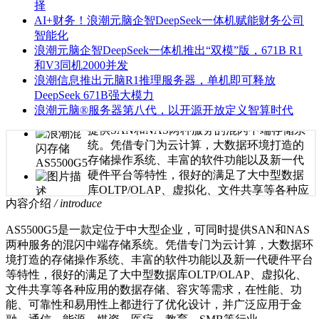
择
AI+财务！浪潮元脑企智DeepSeek一体机赋能财务公司
智能化
浪潮元脑企智DeepSeek一体机推出“双模”版，671B R1
和V3同机2000并发
浪潮混闪存储AS5500G5
浪潮信息推出元脑R1推理服务器，单机即可释放
DeepSeek 671B强大模力
浪潮元脑®服务器第八代，以开源开放定义智算时代
AS5500G5是一款定位于中大型企业，可同时
提供SAN和NAS两种服务的混闪中端存储系
统。凭借专门为云计算，大数据环境打造的
存储操作系统、丰富的软件功能以及新一代
硬件平台等特性，很好的满足了大中型数据
库OLTP/OLAP、虚拟化、文件共享等各种应
内容介绍
/ introduce
用的数据存储、容灾等需求，在性能、功
能、可靠性和易用性上都进行了优化设计，
AS5500G5是一款定位于中大型企业，可同时提供SAN和NAS
并广泛应用于金融、通信、能源、媒资、医
两种服务的混闪中端存储系统。凭借专门为云计算，大数据环
疗、教育、SMB等行业。
境打造的存储操作系统、丰富的软件功能以及新一代硬件平台
等特性，很好的满足了大中型数据库OLTP/OLAP、虚拟化、
文件共享等各种应用的数据存储、容灾等需求，在性能、功
能、可靠性和易用性上都进行了优化设计，并广泛应用于金