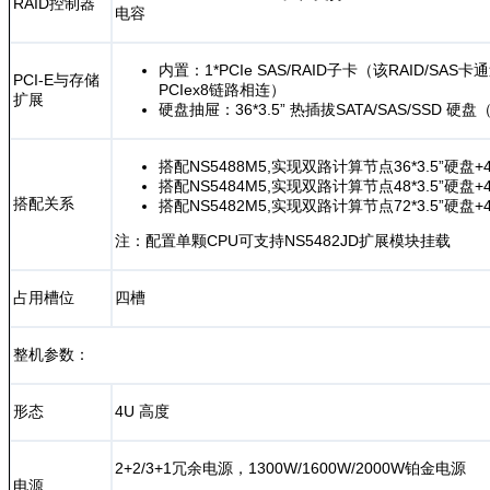
RAID控制器
电容
内置：1*PCIe SAS/RAID子卡（该RAID/S
PCI-E与存储
PCIex8链路相连）
扩展
硬盘抽屉：36*3.5” 热插拔SATA/SAS/SSD 硬
搭配NS5488M5,实现双路计算节点36*3.5”硬盘+4
搭配NS5484M5,实现双路计算节点48*3.5”硬盘+4
搭配关系
搭配NS5482M5,实现双路计算节点72*3.5”硬盘+4
注：配置单颗CPU可支持NS5482JD扩展模块挂载
占用槽位
四槽
整机参数：
形态
4U 高度
2+2/3+1冗余电源，1300W/1600W/2000W铂金电源
电源