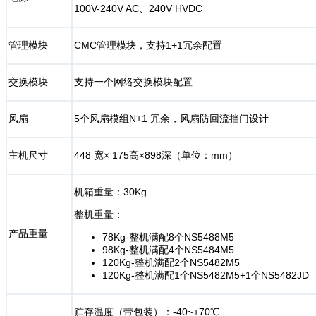
100V-240V AC、240V HVDC
管理模块
CMC管理模块，支持1+1冗余配置
交换模块
支持一个网络交换模块配置
风扇
5个风扇模组N+1 冗余，风扇防回流挡门设计
主机尺寸
448 宽× 175高×898深（单位：mm）
机箱重量：30Kg
整机重量：
产品重量
78Kg-整机满配8个NS5488M5
98Kg-整机满配4个NS5484M5
120Kg-整机满配2个NS5482M5
120Kg-整机满配1个NS5482M5+1个NS5482JD
贮存温度（带包装）：-40~+70℃