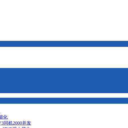
择
智能化
V3同机2000并发