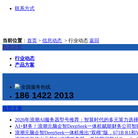
联系方式
当前位置
：
首页
>
信息动态
> 行业动态
返回
新闻导航
行业动态
产品方案
全国服务热线
186 1422 2013
推荐文章
2026年浪潮AI服务器型号推荐：智算时代的多元算力选
AI+财务！浪潮元脑企智DeepSeek一体机赋能财务公司
浪潮元脑企智DeepSeek一体机推出“双模”版，671B R1和